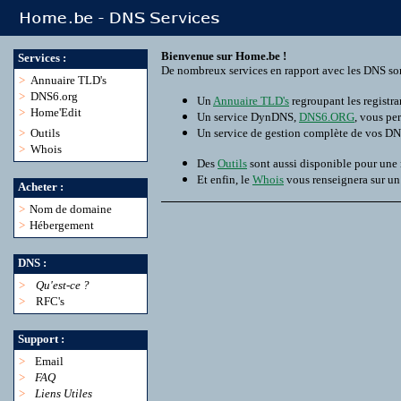
Bienvenue sur Home.be !
Services :
De nombreux services en rapport avec les DNS son
>
Annuaire TLD's
>
DNS6.org
Un
Annuaire TLD's
regroupant les registra
>
Home'Edit
Un service DynDNS,
DNS6.ORG
, vous pe
>
Outils
Un service de gestion complète de vos D
>
Whois
Des
Outils
sont aussi disponible pour une
Et enfin, le
Whois
vous renseignera sur u
Acheter :
>
Nom de domaine
>
Hébergement
DNS :
>
Qu'est-ce ?
>
RFC's
Support :
>
Email
>
FAQ
>
Liens Utiles