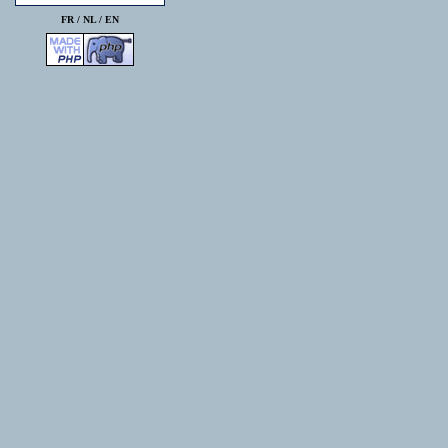
FR /
NL
/
EN