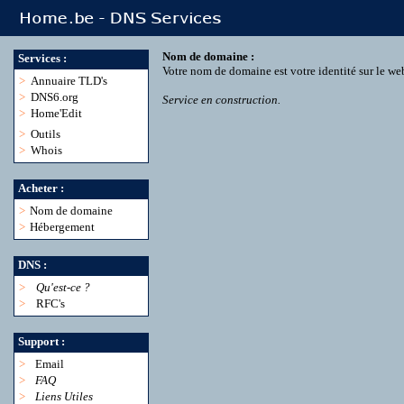
Nom de domaine :
Services :
Votre nom de domaine est votre identité sur le we
>
Annuaire TLD's
>
DNS6.org
Service en construction.
>
Home'Edit
>
Outils
>
Whois
Acheter :
>
Nom de domaine
>
Hébergement
DNS :
>
Qu'est-ce ?
>
RFC's
Support :
>
Email
>
FAQ
>
Liens Utiles