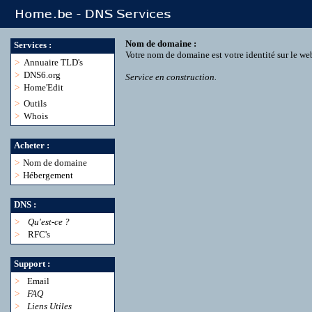
Nom de domaine :
Services :
Votre nom de domaine est votre identité sur le we
>
Annuaire TLD's
>
DNS6.org
Service en construction.
>
Home'Edit
>
Outils
>
Whois
Acheter :
>
Nom de domaine
>
Hébergement
DNS :
>
Qu'est-ce ?
>
RFC's
Support :
>
Email
>
FAQ
>
Liens Utiles