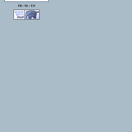
FR /
NL
/
EN