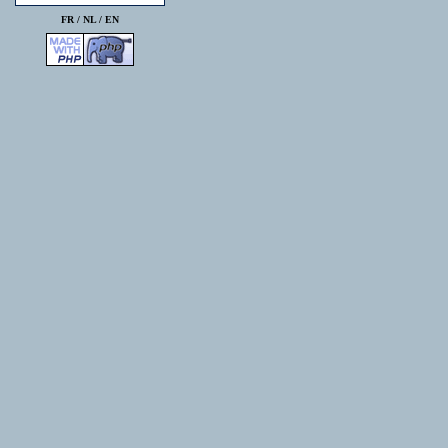
FR /
NL
/
EN