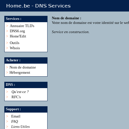
Nom de domaine :
Services :
Votre nom de domaine est votre identité sur le we
>
Annuaire TLD's
>
DNS6.org
Service en construction.
>
Home'Edit
>
Outils
>
Whois
Acheter :
>
Nom de domaine
>
Hébergement
DNS :
>
Qu'est-ce ?
>
RFC's
Support :
>
Email
>
FAQ
>
Liens Utiles