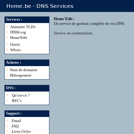
Home'Edit :
Services :
Un service de gestion complète de vos DNS.
>
Annuaire TLD's
>
DNS6.org
Service en construction.
>
Home'Edit
>
Outils
>
Whois
Acheter :
>
Nom de domaine
>
Hébergement
DNS :
>
Qu'est-ce ?
>
RFC's
Support :
>
Email
>
FAQ
>
Liens Utiles