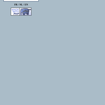
FR /
NL
/
EN