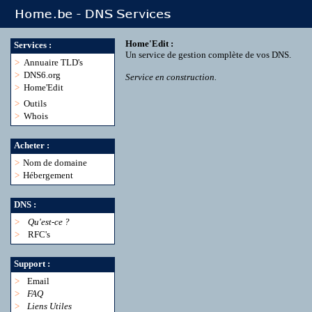
Home'Edit :
Services :
Un service de gestion complète de vos DNS.
>
Annuaire TLD's
>
DNS6.org
Service en construction.
>
Home'Edit
>
Outils
>
Whois
Acheter :
>
Nom de domaine
>
Hébergement
DNS :
>
Qu'est-ce ?
>
RFC's
Support :
>
Email
>
FAQ
>
Liens Utiles