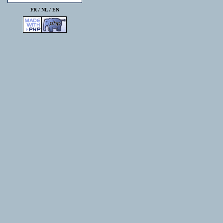
FR /
NL
/
EN