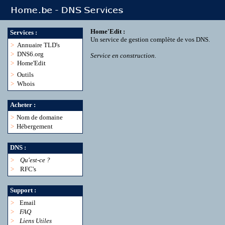
Home'Edit :
Services :
Un service de gestion complète de vos DNS.
>
Annuaire TLD's
>
DNS6.org
Service en construction.
>
Home'Edit
>
Outils
>
Whois
Acheter :
>
Nom de domaine
>
Hébergement
DNS :
>
Qu'est-ce ?
>
RFC's
Support :
>
Email
>
FAQ
>
Liens Utiles