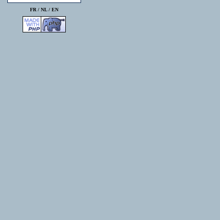
FR /
NL
/
EN