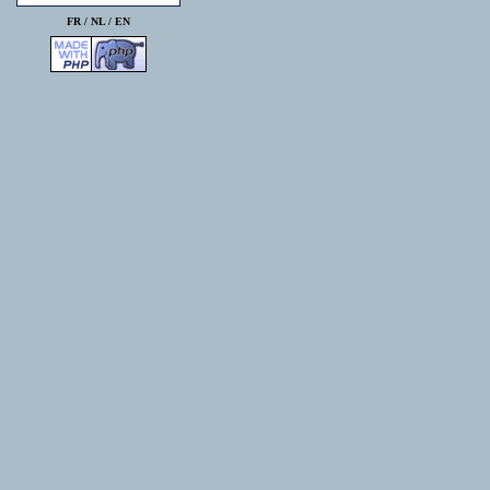
FR /
NL
/
EN