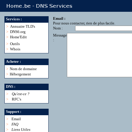
Email :
Services :
Pour nous contacter, rien de plus facile.
>
Annuaire TLD's
Nom :
>
DNS6.org
Message
>
Home'Edit
:
>
Outils
>
Whois
Acheter :
>
Nom de domaine
>
Hébergement
DNS :
>
Qu'est-ce ?
>
RFC's
Support :
>
Email
>
FAQ
>
Liens Utiles