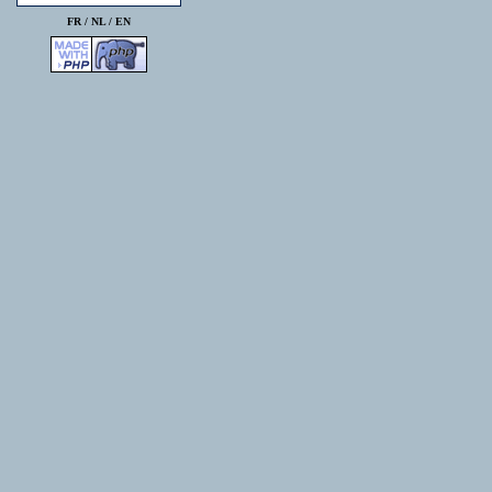
FR /
NL
/
EN