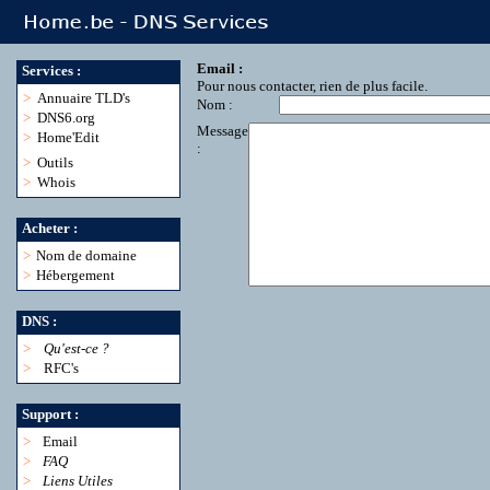
Email :
Services :
Pour nous contacter, rien de plus facile.
>
Annuaire TLD's
Nom :
>
DNS6.org
Message
>
Home'Edit
:
>
Outils
>
Whois
Acheter :
>
Nom de domaine
>
Hébergement
DNS :
>
Qu'est-ce ?
>
RFC's
Support :
>
Email
>
FAQ
>
Liens Utiles