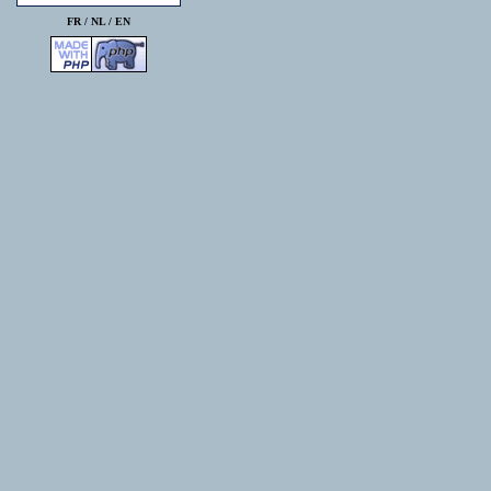
FR /
NL
/
EN