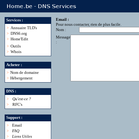
Email :
Services :
Pour nous contacter, rien de plus facile.
>
Annuaire TLD's
Nom :
>
DNS6.org
Message
>
Home'Edit
:
>
Outils
>
Whois
Acheter :
>
Nom de domaine
>
Hébergement
DNS :
>
Qu'est-ce ?
>
RFC's
Support :
>
Email
>
FAQ
>
Liens Utiles