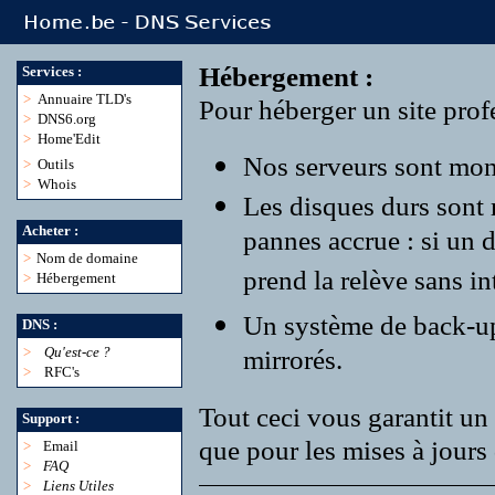
Hébergement :
Services :
>
Annuaire TLD's
Pour héberger un site profe
>
DNS6.org
>
Home'Edit
Nos serveurs sont monté
>
Outils
>
Whois
Les disques durs sont
Acheter :
pannes accrue : si un 
>
Nom de domaine
prend la relève sans in
>
Hébergement
Un système de back-up r
DNS :
>
Qu'est-ce ?
mirrorés.
>
RFC's
Tout ceci vous garantit un 
Support :
que pour les mises à jours 
>
Email
>
FAQ
>
Liens Utiles