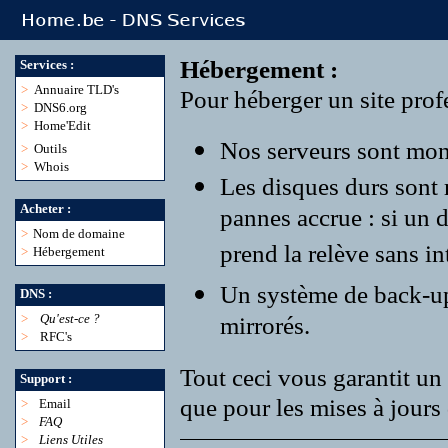
Hébergement :
Services :
>
Annuaire TLD's
Pour héberger un site profe
>
DNS6.org
>
Home'Edit
Nos serveurs sont monté
>
Outils
>
Whois
Les disques durs sont
Acheter :
pannes accrue : si un 
>
Nom de domaine
prend la relève sans in
>
Hébergement
Un système de back-up r
DNS :
>
Qu'est-ce ?
mirrorés.
>
RFC's
Tout ceci vous garantit un 
Support :
que pour les mises à jours 
>
Email
>
FAQ
>
Liens Utiles