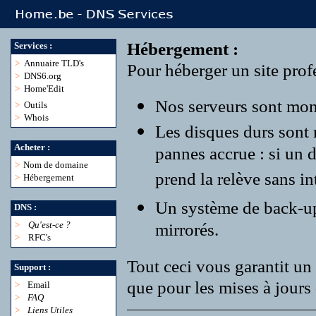
Hébergement :
Services :
>
Annuaire TLD's
Pour héberger un site profe
>
DNS6.org
>
Home'Edit
Nos serveurs sont monté
>
Outils
>
Whois
Les disques durs sont
Acheter :
pannes accrue : si un 
>
Nom de domaine
prend la relève sans in
>
Hébergement
Un système de back-up r
DNS :
>
Qu'est-ce ?
mirrorés.
>
RFC's
Tout ceci vous garantit un 
Support :
que pour les mises à jours 
>
Email
>
FAQ
>
Liens Utiles