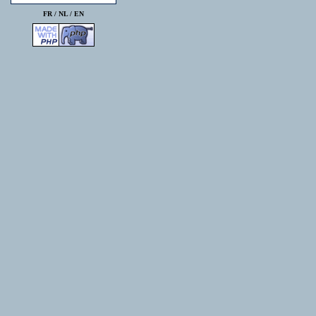
FR /
NL
/
EN