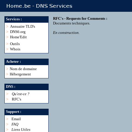
RFC's - Requests for Comments :
Services :
Documents techniques.
>
Annuaire TLD's
>
DNS6.org
En construction.
>
Home'Edit
>
Outils
>
Whois
Acheter :
>
Nom de domaine
>
Hébergement
DNS :
>
Qu'est-ce ?
>
RFC's
Support :
>
Email
>
FAQ
>
Liens Utiles