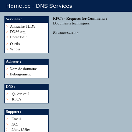
RFC's - Requests for Comments :
Services :
Documents techniques.
>
Annuaire TLD's
>
DNS6.org
En construction.
>
Home'Edit
>
Outils
>
Whois
Acheter :
>
Nom de domaine
>
Hébergement
DNS :
>
Qu'est-ce ?
>
RFC's
Support :
>
Email
>
FAQ
>
Liens Utiles