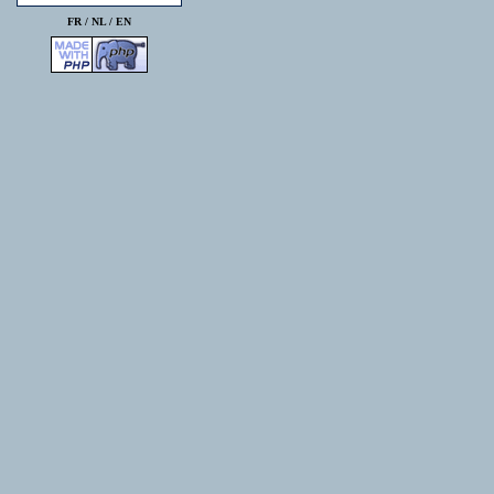
FR /
NL
/
EN