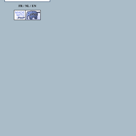
FR /
NL
/
EN