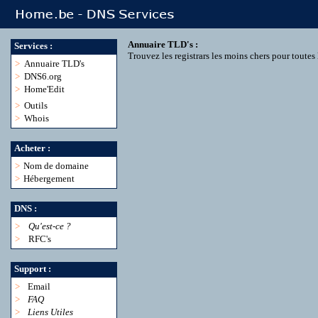
Annuaire TLD's :
Services :
Trouvez les registrars les moins chers pour toute
>
Annuaire TLD's
>
DNS6.org
>
Home'Edit
>
Outils
>
Whois
Acheter :
>
Nom de domaine
>
Hébergement
DNS :
>
Qu'est-ce ?
>
RFC's
Support :
>
Email
>
FAQ
>
Liens Utiles