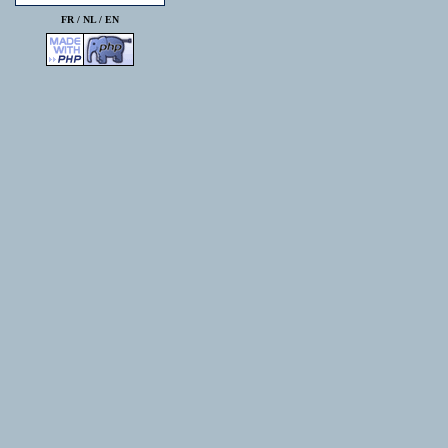
FR /
NL
/
EN