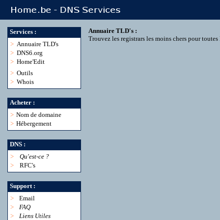
Annuaire TLD's :
Services :
Trouvez les registrars les moins chers pour toute
>
Annuaire TLD's
>
DNS6.org
>
Home'Edit
>
Outils
>
Whois
Acheter :
>
Nom de domaine
>
Hébergement
DNS :
>
Qu'est-ce ?
>
RFC's
Support :
>
Email
>
FAQ
>
Liens Utiles