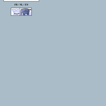
FR /
NL
/
EN