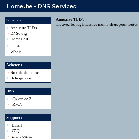
Annuaire TLD's :
Services :
Trouvez les registrars les moins chers pour toute
>
Annuaire TLD's
>
DNS6.org
>
Home'Edit
>
Outils
>
Whois
Acheter :
>
Nom de domaine
>
Hébergement
DNS :
>
Qu'est-ce ?
>
RFC's
Support :
>
Email
>
FAQ
>
Liens Utiles