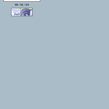
FR /
NL
/
EN