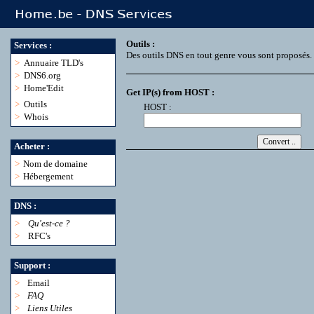
Outils :
Services :
Des outils DNS en tout genre vous sont proposés.
>
Annuaire TLD's
>
DNS6.org
>
Home'Edit
Get IP(s) from HOST :
>
Outils
HOST :
>
Whois
Acheter :
>
Nom de domaine
>
Hébergement
DNS :
>
Qu'est-ce ?
>
RFC's
Support :
>
Email
>
FAQ
>
Liens Utiles