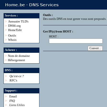
Outils :
Services :
Des outils DNS en tout genre vous sont proposés.
>
Annuaire TLD's
>
DNS6.org
>
Home'Edit
Get IP(s) from HOST :
>
Outils
HOST :
>
Whois
Acheter :
>
Nom de domaine
>
Hébergement
DNS :
>
Qu'est-ce ?
>
RFC's
Support :
>
Email
>
FAQ
>
Liens Utiles