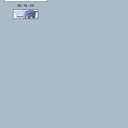
FR /
NL
/
EN