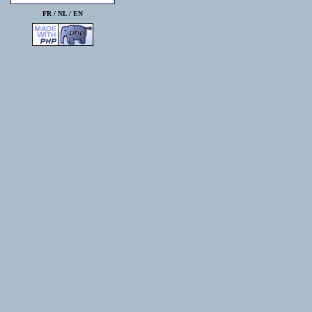
FR /
NL
/
EN