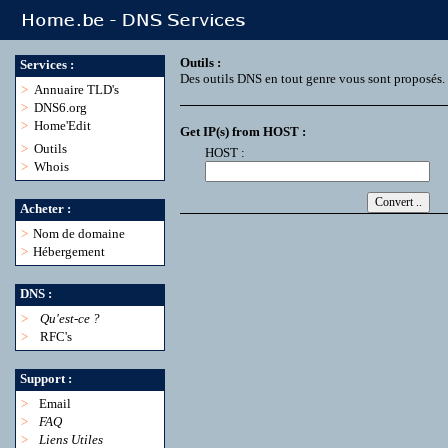
Outils :
Services :
Des outils DNS en tout genre vous sont proposés.
>
Annuaire TLD's
>
DNS6.org
>
Home'Edit
Get IP(s) from HOST :
>
Outils
HOST :
>
Whois
Acheter :
>
Nom de domaine
>
Hébergement
DNS :
>
Qu'est-ce ?
>
RFC's
Support :
>
Email
>
FAQ
>
Liens Utiles