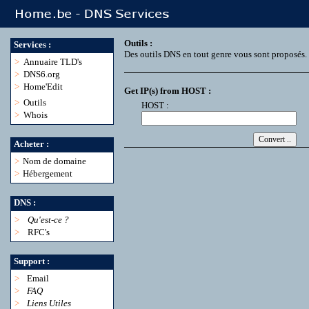
Outils :
Services :
Des outils DNS en tout genre vous sont proposés.
>
Annuaire TLD's
>
DNS6.org
>
Home'Edit
Get IP(s) from HOST :
>
Outils
HOST :
>
Whois
Acheter :
>
Nom de domaine
>
Hébergement
DNS :
>
Qu'est-ce ?
>
RFC's
Support :
>
Email
>
FAQ
>
Liens Utiles