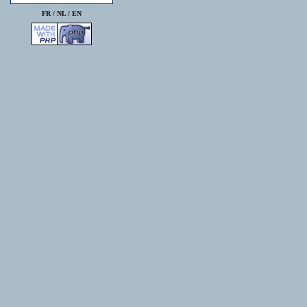
FR /
NL
/
EN