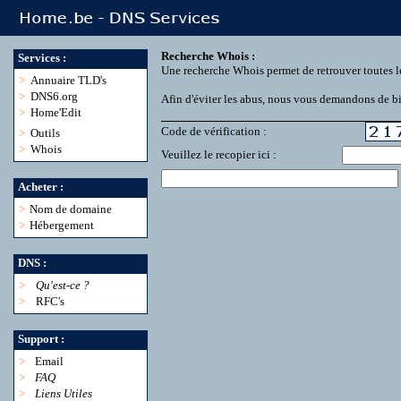
Recherche Whois :
Services :
Une recherche Whois permet de retrouver toutes l
>
Annuaire TLD's
>
DNS6.org
Afin d'éviter les abus, nous vous demandons de bie
>
Home'Edit
Code de vérification :
>
Outils
>
Whois
Veuillez le recopier ici :
Acheter :
>
Nom de domaine
>
Hébergement
DNS :
>
Qu'est-ce ?
>
RFC's
Support :
>
Email
>
FAQ
>
Liens Utiles