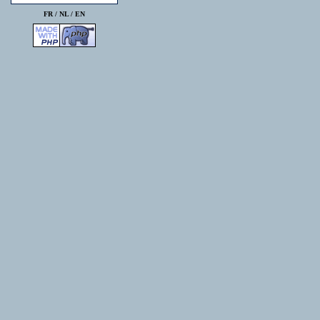
FR /
NL
/
EN